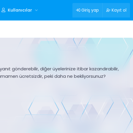
Kullanıcılar
Giriş yap
Kayıt ol
nıt gönderebilir, diğer üyelerinize itibar kazandırabilir,
tamamen ücretsizdir, peki daha ne bekliyorsunuz?