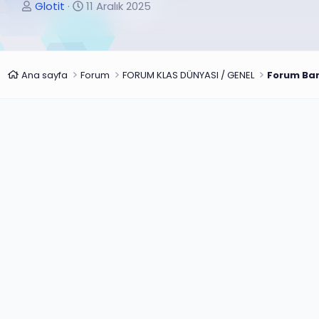
K
B
Glotit
11 Aralık 2025
o
a
n
ş
u
l
Ana sayfa
Forum
FORUM KLAS DÜNYASI / GENEL
Forum Ba
y
a
u
n
B
g
a
ı
ş
ç
l
t
a
a
t
r
a
i
n
h
i