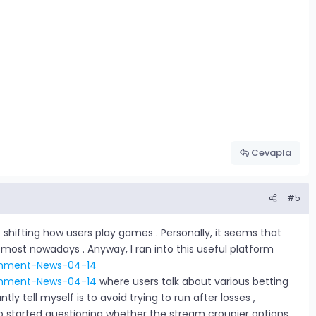
Cevapla
#5
 shifting how users play games . Personally, it seems that
 most nowadays . Anyway, I ran into this useful platform
ainment-News-04-14
ainment-News-04-14
where users talk about various betting
ly tell myself is to avoid trying to run after losses ,
so started questioning whether the stream croupier options