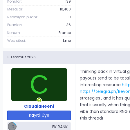
Konular
139
Mesajlar
10,400
Reaksiyon puanı
0
Puanları
36
Konum
France
Web sitesi
t.me
13 Temmuz 2026
Thinking back in virtual 
C
payouts tend to be total
interesting resource
htt
https://telegra.ph/Bey
strategies , and it has q
that’s usually when thin
ClaudiaHeeni
vibe than standard RNG s
Kayıtlı Üye
this thread!
10