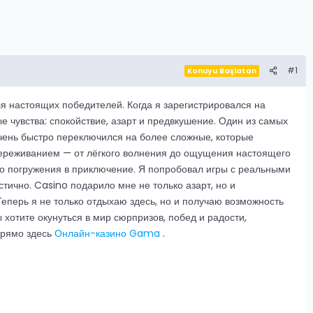
#1
Konuyu Başlatan
я настоящих победителей. Когда я зарегистрировался на
ые чувства: спокойствие, азарт и предвкушение. Один из самых
очень быстро переключился на более сложные, которые
ереживанием — от лёгкого волнения до ощущения настоящего
 погружения в приключение. Я попробовал игры с реальными
тично. Casino подарило мне не только азарт, но и
Теперь я не только отдыхаю здесь, но и получаю возможность
 хотите окунуться в мир сюрпризов, побед и радости,
прямо здесь
Онлайн-казино Gama
.