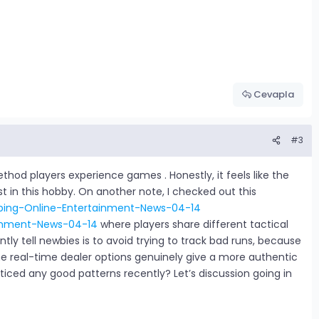
Cevapla
#3
ethod players experience games . Honestly, it feels like the
t in this hobby. On another note, I checked out this
aping-Online-Entertainment-News-04-14
ainment-News-04-14
where players share different tactical
ntly tell newbies is to avoid trying to track bad runs, because
the real-time dealer options genuinely give a more authentic
ticed any good patterns recently? Let’s discussion going in