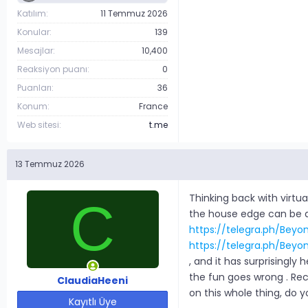
Katılım
11 Temmuz 2026
Konular
139
Mesajlar
10,400
Reaksiyon puanı
0
Puanları
36
Konum
France
Web sitesi
t.me
13 Temmuz 2026
Thinking back with virtua
C
the house edge can be qui
https://telegra.ph/Bey
https://telegra.ph/Bey
, and it has surprisingly
the fun goes wrong . Rece
ClaudiaHeeni
on this whole thing, do y
Kayıtlı Üye