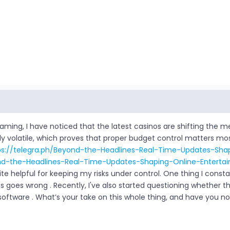
gaming, I have noticed that the latest casinos are shifting the m
ly volatile, which proves that proper budget control matters mos
ps://telegra.ph/Beyond-the-Headlines-Real-Time-Updates-Sh
ond-the-Headlines-Real-Time-Updates-Shaping-Online-Entert
uite helpful for keeping my risks under control. One thing I consta
gs goes wrong . Recently, I've also started questioning whether 
oftware . What’s your take on this whole thing, and have you no