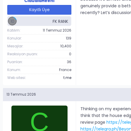
ClaudiaHeeni
genuinely provide a bett
Kayıtlı Üye
recently? Let’s discussio
10
Katılım
11 Temmuz 2026
Konular
139
Mesajlar
10,400
Reaksiyon puanı
0
Puanları
36
Konum
France
Web sitesi
t.me
13 Temmuz 2026
Thinking on my experienc
C
think that the house edge
review page
https://te
https://telegra.ph/Bey