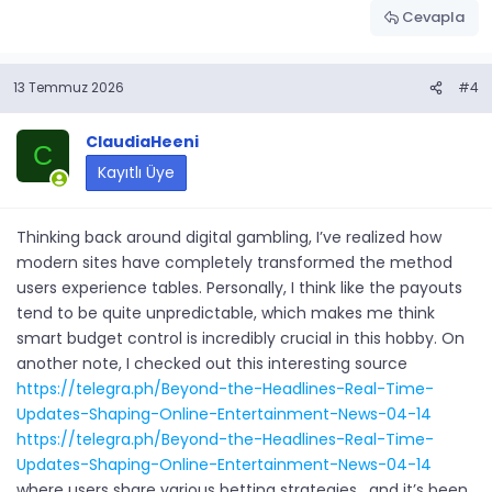
Cevapla
13 Temmuz 2026
#4
ClaudiaHeeni
C
Kayıtlı Üye
Thinking back around digital gambling, I’ve realized how
modern sites have completely transformed the method
users experience tables. Personally, I think like the payouts
tend to be quite unpredictable, which makes me think
smart budget control is incredibly crucial in this hobby. On
another note, I checked out this interesting source
https://telegra.ph/Beyond-the-Headlines-Real-Time-
Updates-Shaping-Online-Entertainment-News-04-14
https://telegra.ph/Beyond-the-Headlines-Real-Time-
Updates-Shaping-Online-Entertainment-News-04-14
where users share various betting strategies , and it’s been