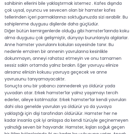
sahibinin ellerini bile yaklaştırmak istemez . Kafes dışında
çok uysal, oyuncu ve sevecen olan bir hamster kafes
tellerinden içeri parmaklarınızı soktuğunuzda sizi ısırabilir. Bu
sahiplenme duygusu dişilerde daha güçlüdür.
Diğer bütün kemirgenlerde olduğu gibi hamster’larında koku
alma duygusu çok gelişmiştir, dünyayı burunlarıyla algılarlar.
Anne hamster yavrularını kokuları sayesinde tanır. Bu
nedenle emziren bir annenin yavrularına kesinlikle
dokunmayın, anneyi rahatsız etmeyin ve onu tamamen
sessiz sakin ortamda yalnız bırakın. Eğer yavruyu elinize
alırsanız elinizin kokusu yavruya geçecek ve anne
yavrusunu tanıyamayacaktır.
Sonuçta onu bir yabancı zannederek ya öldürür yada
yuvadan atar. Erkek hamster’lar yalnız yaşamayı tercih
ederler, aileye katılmazlar. Erkek hamster’lar kendi yavruları
dahi olsa genelde yavruları ya öldürür ya da yuvaya
yaklaştığı için dişi tarafından öldürülür. Hamster her ne
kadar insanla çok iyi anlaşsa da kendi türüyle geçinemeyen
yalnızlığı seven bir hayvandır. Hamster, kışları soğuk geçen