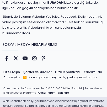
telif hakkı içeren paylaşımlar
BURADAN
bize ulaşıldığı taktirde,
ilgili konu en geç 48 saat içerisinde kaldırılacaktır.
Sitemizde Bulunan Videolar YouTube, Facebook, Dailymotion, v.b.
video paylaşım sitelerinden alınmaktadır. Telif hakları sorumluluğu
bu sitelere aittir. Videoların hiç biri sunucularımızda
bulunmamaktadır.
SOSYAL MEDYA HESAPLARIMIZ
Facebook
Twitter
youtube
Instagram
Pinterest
Bize ulaşın
Şartlar ve kurallar
Gizlilik politikası
Yardım
da
Ana sayfa
pa sorgula
yarbay nedir, yarbay nasıl olunur
R
S
S
®
Community platform by XenForo
© 2010-2024 XenForo Ltd.
| Forum Klas -
Bilgi ve Destek Platformu |
Genel Forum
-
xenForo
Web Sitemizden en iyi şekilde faydalanabilmeniz için yasal mevzuata
uygun çerezler kullanılır. Siteye giriş bu çerezleri kabul etmiş olursunuz.