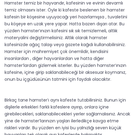
Hamster temiz bir hayvandır, kafesinin ve evinin devamlı
temiz olmasını ister. Öyle ki kafeste beslenen bir hamster
kafesin bir köşesine uyuyacağı yeri hazırlamışsa , tuvaletini
bu köşeye en uzak yere yapar. Hatta bazen dışarı atar. Bu
yüzden hamster’ınızın kafesini sık sık temizlemeli, altlık
materyalini değiştirmelisiniz. Altlık olarak hamster
kafesinizde ağaç talaşı veya gazete kağıdı kullanabilirsiniz.
Hamster için mahremiyet çok önemlidir, kendisini
insanlardan , diğer hayvanlardan ve hatta diğer
hamster’lardan gizlemek isterler. Bu yüzden hamster’ınızın
kafesine, içine girip saklanabileceği bir aksesuar koymanız,
onun bu içgüdüsünün tatmini için faydalı olacaktır.
Birkaç tane hamster’ı aynı kafeste tutabilirsiniz. Bunun için
dişilerle erkekleri farklı kafeslere ayırıp, onlara içine
girebilecekleri, saklanabilecekleri yerler sağlamalısınız. Ancak
yine de hamster’larınızın yaşları ilerledikçe kavga etme
riskleri vardır. Bu yüzden en iyisi bu yalnızlığı seven küçük
hayvanları tek olarak ayrı kafeslerde bakmaktır.