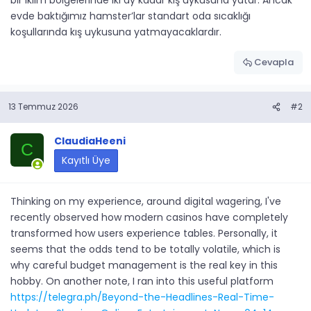
bir iklim bölgelerinde iki ay kadar kış uykusuna yatar. Ancak
evde baktığımız hamster’lar standart oda sıcaklığı
koşullarında kış uykusuna yatmayacaklardır.
Cevapla
13 Temmuz 2026
#2
ClaudiaHeeni
C
Kayıtlı Üye
Thinking on my experience, around digital wagering, I've
recently observed how modern casinos have completely
transformed how users experience tables. Personally, it
seems that the odds tend to be totally volatile, which is
why careful budget management is the real key in this
hobby. On another note, I ran into this useful platform
https://telegra.ph/Beyond-the-Headlines-Real-Time-