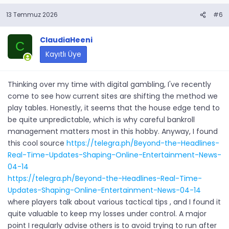
13 Temmuz 2026
#6
ClaudiaHeeni
C
Kayıtlı Üye
Thinking over my time with digital gambling, I've recently
come to see how current sites are shifting the method we
play tables. Honestly, it seems that the house edge tend to
be quite unpredictable, which is why careful bankroll
management matters most in this hobby. Anyway, I found
this cool source
https://telegra.ph/Beyond-the-Headlines-
Real-Time-Updates-Shaping-Online-Entertainment-News-
04-14
https://telegra.ph/Beyond-the-Headlines-Real-Time-
Updates-Shaping-Online-Entertainment-News-04-14
where players talk about various tactical tips , and I found it
quite valuable to keep my losses under control. A major
point I regularly advise others is to avoid trying to run after