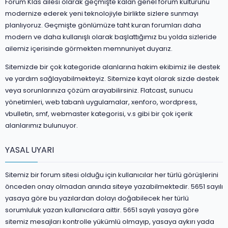
Forum Klas ailesi olarak geçmişte kalan genel forum kültürünü
modernize ederek yeni teknolojiyle birlikte sizlere sunmayı
planlıyoruz. Geçmişte gönlümüze taht kuran forumları daha
modern ve daha kullanışlı olarak başlattığımız bu yolda sizleride
ailemiz içerisinde görmekten memnuniyet duyarız.
Sitemizde bir çok kategoride alanlarına hakim ekibimiz ile destek
ve yardım sağlayabilmekteyiz. Sitemize kayıt olarak sizde destek
veya sorunlarınıza çözüm arayabilirsiniz. Flatcast, sunucu
yönetimleri, web tabanlı uygulamalar, xenforo, wordpress,
vbulletin, smf, webmaster kategorisi, v.s gibi bir çok içerik
alanlarımız bulunuyor.
YASAL UYARI
Sitemiz bir forum sitesi olduğu için kullanıcılar her türlü görüşlerini
önceden onay olmadan anında siteye yazabilmektedir. 5651 sayılı
yasaya göre bu yazılardan dolayı doğabilecek her türlü
sorumluluk yazan kullanıcılara aittir. 5651 sayılı yasaya göre
sitemiz mesajları kontrolle yükümlü olmayıp, yasaya aykırı yada