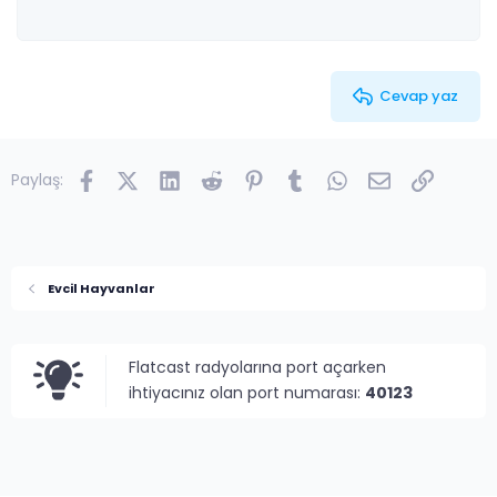
22
Times New Roman
26
Trebuchet MS
Verdana
Cevap yaz
Facebook
X (Twitter)
LinkedIn
Reddit
Pinterest
Tumblr
WhatsApp
E-posta
Link
Paylaş:
Evcil Hayvanlar
Flatcast radyolarına port açarken
ihtiyacınız olan port numarası:
40123