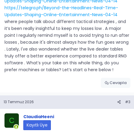
Updates-Shaping-Online-Entertainment-News-04-14
https://telegra.ph/Beyond-the-Headlines-Real-Time-
Updates-Shaping-Online-Entertainment-News-04-14
where people talk about different tactical strategies , and
it’s been really insightful to keep my losses low . A major
point I regularly remind myself is to avoid trying to run after
losses , because it's almost always how the fun goes wrong
. Lately, I've also wondered whether the live dealer tables
truly offer a better experience compared to standard RNG
software . What’s your take on this whole thing, do you
prefer machines or tables? Let’s start a here below !
Cevapla
13 Temmuz 2026
#3
ClaudiaHeeni
C
Kayıtlı Üye