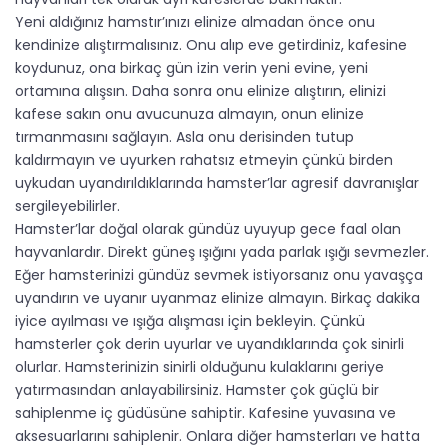
Yeni aldığınız hamstır’ınızı elinize almadan önce onu
kendinize alıştırmalısınız. Onu alıp eve getirdiniz, kafesine
koydunuz, ona birkaç gün izin verin yeni evine, yeni
ortamına alışsın. Daha sonra onu elinize alıştırın, elinizi
kafese sakın onu avucunuza almayın, onun elinize
tırmanmasını sağlayın. Asla onu derisinden tutup
kaldırmayın ve uyurken rahatsız etmeyin çünkü birden
uykudan uyandırıldıklarında hamster’lar agresif davranışlar
sergileyebilirler.
Hamster’lar doğal olarak gündüz uyuyup gece faal olan
hayvanlardır. Direkt güneş ışığını yada parlak ışığı sevmezler.
Eğer hamsterinizi gündüz sevmek istiyorsanız onu yavaşça
uyandırın ve uyanır uyanmaz elinize almayın. Birkaç dakika
iyice ayılması ve ışığa alışması için bekleyin. Çünkü
hamsterler çok derin uyurlar ve uyandıklarında çok sinirli
olurlar. Hamsterinizin sinirli olduğunu kulaklarını geriye
yatırmasından anlayabilirsiniz. Hamster çok güçlü bir
sahiplenme iç güdüsüne sahiptir. Kafesine yuvasına ve
aksesuarlarını sahiplenir. Onlara diğer hamsterları ve hatta