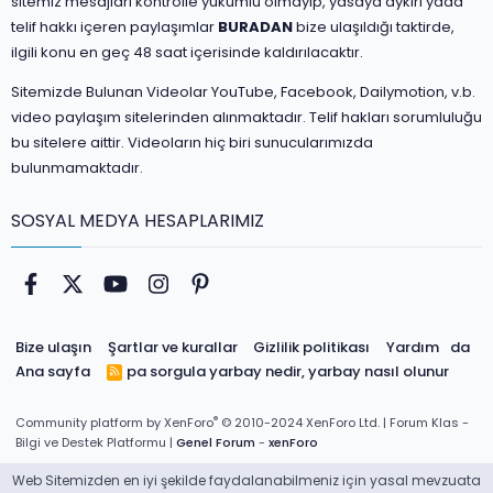
sitemiz mesajları kontrolle yükümlü olmayıp, yasaya aykırı yada
telif hakkı içeren paylaşımlar
BURADAN
bize ulaşıldığı taktirde,
ilgili konu en geç 48 saat içerisinde kaldırılacaktır.
Sitemizde Bulunan Videolar YouTube, Facebook, Dailymotion, v.b.
video paylaşım sitelerinden alınmaktadır. Telif hakları sorumluluğu
bu sitelere aittir. Videoların hiç biri sunucularımızda
bulunmamaktadır.
SOSYAL MEDYA HESAPLARIMIZ
Facebook
Twitter
youtube
Instagram
Pinterest
Bize ulaşın
Şartlar ve kurallar
Gizlilik politikası
Yardım
da
Ana sayfa
pa sorgula
yarbay nedir, yarbay nasıl olunur
R
S
S
®
Community platform by XenForo
© 2010-2024 XenForo Ltd.
| Forum Klas -
Bilgi ve Destek Platformu |
Genel Forum
-
xenForo
Web Sitemizden en iyi şekilde faydalanabilmeniz için yasal mevzuata