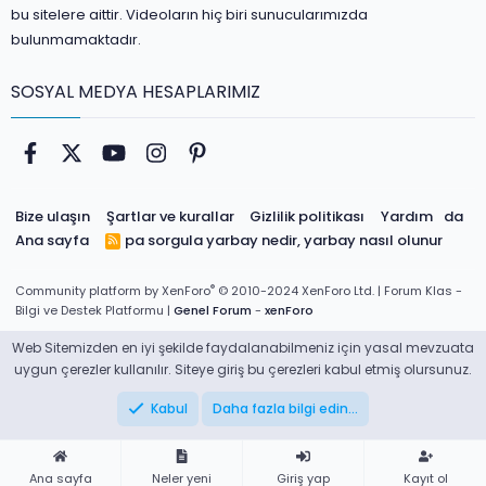
bu sitelere aittir. Videoların hiç biri sunucularımızda
bulunmamaktadır.
SOSYAL MEDYA HESAPLARIMIZ
Facebook
Twitter
youtube
Instagram
Pinterest
Bize ulaşın
Şartlar ve kurallar
Gizlilik politikası
Yardım
da
Ana sayfa
pa sorgula
yarbay nedir, yarbay nasıl olunur
R
S
S
®
Community platform by XenForo
© 2010-2024 XenForo Ltd.
| Forum Klas -
Bilgi ve Destek Platformu |
Genel Forum
-
xenForo
Web Sitemizden en iyi şekilde faydalanabilmeniz için yasal mevzuata
uygun çerezler kullanılır. Siteye giriş bu çerezleri kabul etmiş olursunuz.
Kabul
Daha fazla bilgi edin…
Ana sayfa
Neler yeni
Giriş yap
Kayıt ol