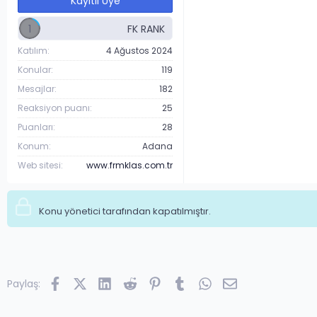
Kayıtlı Üye
1
Katılım
4 Ağustos 2024
Konular
119
Mesajlar
182
Reaksiyon puanı
25
Puanları
28
Konum
Adana
Web sitesi
www.frmklas.com.tr
Konu yönetici tarafından kapatılmıştır.
Facebook
X (Twitter)
LinkedIn
Reddit
Pinterest
Tumblr
WhatsApp
E-posta
Paylaş: