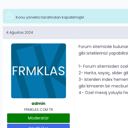
Konu yönetici tarafından kapatılmıştır.
4 Ağustos 2024
Forum sitemizde bulunan
gibi isteklerinizi yapabil
1- Forum sitemizden özel
2- Harita, sayaç, slider gi
3- İstenilen index hemen 
gibi kimsenin bir mecburi
4- Özel mesaj yoluyla hiç
admin
FRMKLAS.COM.TR
Moderatör