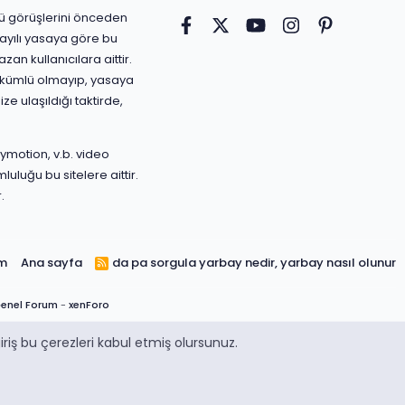
ürlü görüşlerini önceden
Facebook
Twitter
youtube
Instagram
Pinterest
ayılı yasaya göre bu
an kullanıcılara aittir.
yükümlü olmayıp, yasaya
ize ulaşıldığı taktirde,
ymotion, v.b. video
luluğu bu sitelere aittir.
.
ım
Ana sayfa
da pa sorgula
yarbay nedir, yarbay nasıl olunur
R
S
S
enel Forum
-
xenForo
riş bu çerezleri kabul etmiş olursunuz.