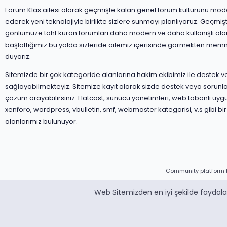
Forum Klas ailesi olarak geçmişte kalan genel forum kültürünü mod
ederek yeni teknolojiyle birlikte sizlere sunmayı planlıyoruz. Geçmiş
gönlümüze taht kuran forumları daha modern ve daha kullanışlı ola
başlattığımız bu yolda sizleride ailemiz içerisinde görmekten mem
duyarız.
Sitemizde bir çok kategoride alanlarına hakim ekibimiz ile destek 
sağlayabilmekteyiz. Sitemize kayıt olarak sizde destek veya sorunla
çözüm arayabilirsiniz. Flatcast, sunucu yönetimleri, web tabanlı uyg
xenforo, wordpress, vbulletin, smf, webmaster kategorisi, v.s gibi bir
alanlarımız bulunuyor.
Community platform 
Web Sitemizden en iyi şekilde faydalan