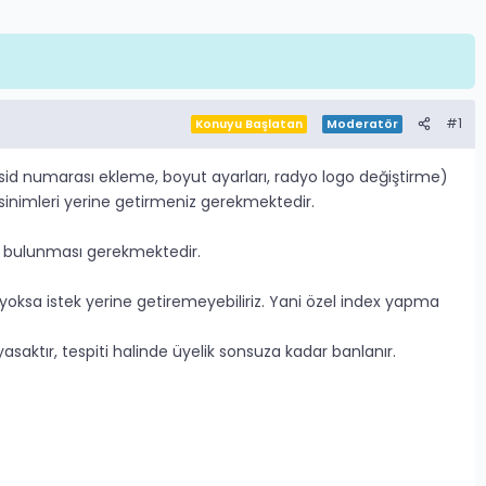
#1
Konuyu Başlatan
Moderatör
d numarası ekleme, boyut ayarları, radyo logo değiştirme)
eksinimleri yerine getirmeniz gerekmektedir.
z bulunması gerekmektedir.
yoksa istek yerine getiremeyebiliriz. Yani özel index yapma
aktır, tespiti halinde üyelik sonsuza kadar banlanır.