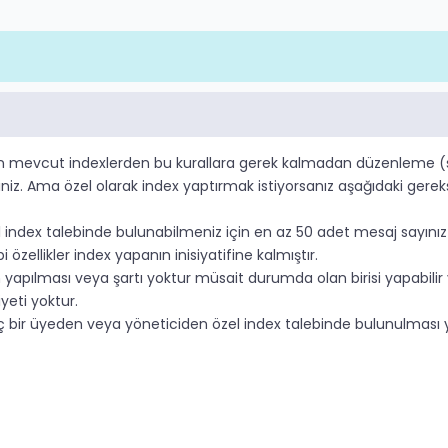
 mevcut indexlerden bu kurallara gerek kalmadan düzenleme (si
irsiniz. Ama özel olarak index yaptırmak istiyorsanız aşağıdaki ger
 index talebinde bulunabilmeniz için en az 50 adet mesaj sayını
bi özellikler index yapanın inisiyatifine kalmıştır.
yapılması veya şartı yoktur müsait durumda olan birisi yapabilir 
yeti yoktur.
 bir üyeden veya yöneticiden özel index talebinde bulunulması yas