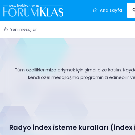
Ana sayfa
Yeni mesajlar
Tüm özelliklerimize erişmek için şimdi bize katılın. Kayd
kendi özel mesajlaşma programınızı edinebilir v
Radyo index isteme kuralları (inde