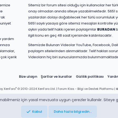
ernize
Sitemiz bir forum sitesi olduğu için kullanıcılar her t
te
onay olmadan anında siteye yazabilmektedir. 5651 s
rak
yazılardan dolayı doğabilecek her türlü sorumluluk yaz
nuniyet
5651 sayılı yasaya göre sitemiz mesajları kontrolle 
aykırı yada telif hakkı içeren paylaşımlar
BURADAN
b
ilgili konu en geç 48 saat içerisinde kaldırılacaktır.
ve yardım
rınıza
Sitemizde Bulunan Videolar YouTube, Facebook, Dail
ulamalar,
paylaşım sitelerinden alınmaktadır. Telif hakları sorum
 çok içerik
Videoların hiç biri sunucularımızda bulunmamaktadır
Bize ulaşın
Şartlar ve kurallar
Gizlilik politikası
Yard
®
by XenForo
© 2010-2024 XenForo Ltd.
| Forum Klas - Bilgi ve Destek Platformu |
G
abilmeniz için yasal mevzuata uygun çerezler kullanılır. Siteye gi
Kabul
Daha fazla bilgi edin…