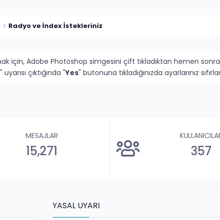
Radyo ve İndex İstekleriniz
mak için, Adobe Photoshop simgesini çift tıkladıktan hemen sonra
" uyarısı çıktığında "
Yes
" butonuna tıkladığınızda ayarlarınız sıfı
MESAJLAR
KULLANICILA
15,271
357
YASAL UYARI