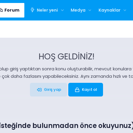
Forum
Neler yeni
Medya
Kaynaklar
HOŞ GELDİNİZ!
olup giriş yaptıktan sonra konu oluşturabilir, mevcut konulara ya
e çok daha fazlasını yapabileceksiniz. Aynı zamanda hızlı ve 
Giriş yap
Kayıt ol
x isteğinde bulunmadan önce okuyunuz