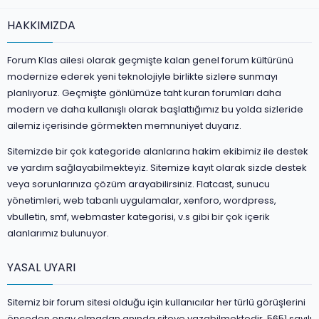
HAKKIMIZDA
Forum Klas ailesi olarak geçmişte kalan genel forum kültürünü
modernize ederek yeni teknolojiyle birlikte sizlere sunmayı
planlıyoruz. Geçmişte gönlümüze taht kuran forumları daha
modern ve daha kullanışlı olarak başlattığımız bu yolda sizleride
ailemiz içerisinde görmekten memnuniyet duyarız.
Sitemizde bir çok kategoride alanlarına hakim ekibimiz ile destek
ve yardım sağlayabilmekteyiz. Sitemize kayıt olarak sizde destek
veya sorunlarınıza çözüm arayabilirsiniz. Flatcast, sunucu
yönetimleri, web tabanlı uygulamalar, xenforo, wordpress,
vbulletin, smf, webmaster kategorisi, v.s gibi bir çok içerik
alanlarımız bulunuyor.
YASAL UYARI
Sitemiz bir forum sitesi olduğu için kullanıcılar her türlü görüşlerini
önceden onay olmadan anında siteye yazabilmektedir. 5651 sayılı