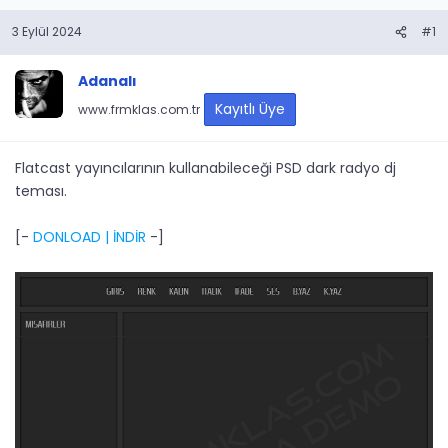
3 Eylül 2024
#1
Adanalı
Kayıtlı Üye
www.frmklas.com.tr
Flatcast yayıncılarının kullanabileceği PSD dark radyo dj
teması.
[-
DONLOAD | İNDİR
-]