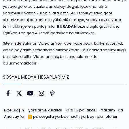
yasaya göre bu yazılardan dolayı doğabilecek her türlü
sorumluluk yazan kullanıcılara aittir. 5651 sayılı yasaya göre
sitemiz mesajları kontrolle yükümlü olmayıp, yasaya aykırı yada
telif hakkı içeren paylaşımlar
BURADAN
bize ulaşıldığı taktirde,
ilgili konu en geç 48 saat içerisinde kaldırılacaktır.
Sitemizde Bulunan Videolar YouTube, Facebook, Dailymotion, v.b.
video paylaşım sitelerinden alınmaktadır. Telif hakları sorumluluğu
bu sitelere aittir. Videoların hiç biri sunucularımızda
bulunmamaktadır.
SOSYAL MEDYA HESAPLARIMIZ
Facebook
Twitter
youtube
Instagram
Pinterest
Bize ulaşın
Şartlar ve kurallar
Gizlilik politikası
Yardım
da
Ana sayfa
pa sorgula
yarbay nedir, yarbay nasıl olunur
R
S
S
®