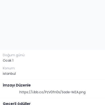
Doğum günü
Ocak 1
Konum
istanbul
İmzayı Düzenle
https://i.ibb.co/PzV0fn0s/Sade-MZA.png​
Geçerli ödüller