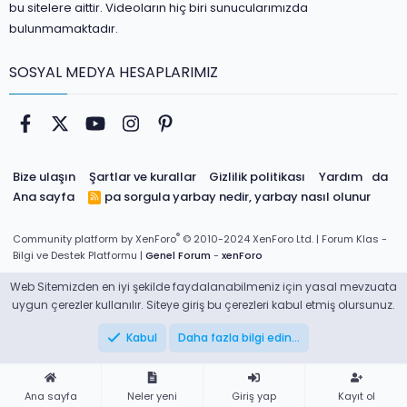
bu sitelere aittir. Videoların hiç biri sunucularımızda
bulunmamaktadır.
SOSYAL MEDYA HESAPLARIMIZ
Facebook
Twitter
youtube
Instagram
Pinterest
Bize ulaşın
Şartlar ve kurallar
Gizlilik politikası
Yardım
da
Ana sayfa
pa sorgula
yarbay nedir, yarbay nasıl olunur
R
S
S
®
Community platform by XenForo
© 2010-2024 XenForo Ltd.
| Forum Klas -
Bilgi ve Destek Platformu |
Genel Forum
-
xenForo
Web Sitemizden en iyi şekilde faydalanabilmeniz için yasal mevzuata
uygun çerezler kullanılır. Siteye giriş bu çerezleri kabul etmiş olursunuz.
Kabul
Daha fazla bilgi edin…
Ana sayfa
Neler yeni
Giriş yap
Kayıt ol