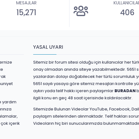
MESAJLAR
KULLANICILA
15,271
406
YASAL UYARI
ernize
Sitemiz bir forum sitesi olduğu için kullanıcılar her t
te
onay olmadan anında siteye yazabilmektedir. 5651 s
rak
yazılardan dolayı doğabilecek her türlü sorumluluk yaz
nuniyet
5651 sayılı yasaya göre sitemiz mesajları kontrolle 
aykırı yada telif hakkı içeren paylaşımlar
BURADAN
b
ilgili konu en geç 48 saat içerisinde kaldırılacaktır.
ve yardım
rınıza
Sitemizde Bulunan Videolar YouTube, Facebook, Dail
ulamalar,
paylaşım sitelerinden alınmaktadır. Telif hakları sorum
 çok içerik
Videoların hiç biri sunucularımızda bulunmamaktadır