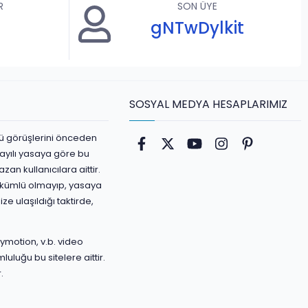
R
SON ÜYE
gNTwDylkit
SOSYAL MEDYA HESAPLARIMIZ
ürlü görüşlerini önceden
Facebook
Twitter
youtube
Instagram
Pinterest
ayılı yasaya göre bu
an kullanıcılara aittir.
yükümlü olmayıp, yasaya
ize ulaşıldığı taktirde,
ymotion, v.b. video
luluğu bu sitelere aittir.
.