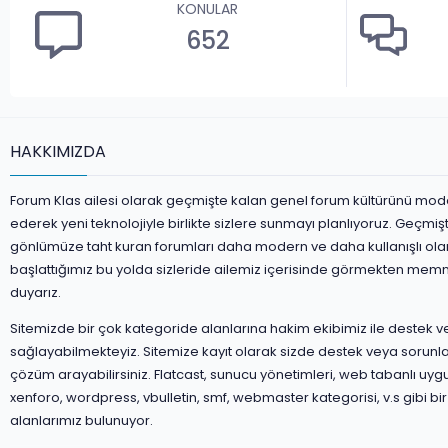
KONULAR
652
HAKKIMIZDA
Forum Klas ailesi olarak geçmişte kalan genel forum kültürünü mod
ederek yeni teknolojiyle birlikte sizlere sunmayı planlıyoruz. Geçmiş
gönlümüze taht kuran forumları daha modern ve daha kullanışlı ola
başlattığımız bu yolda sizleride ailemiz içerisinde görmekten mem
duyarız.
Sitemizde bir çok kategoride alanlarına hakim ekibimiz ile destek 
sağlayabilmekteyiz. Sitemize kayıt olarak sizde destek veya sorunla
çözüm arayabilirsiniz. Flatcast, sunucu yönetimleri, web tabanlı uyg
xenforo, wordpress, vbulletin, smf, webmaster kategorisi, v.s gibi bir
alanlarımız bulunuyor.