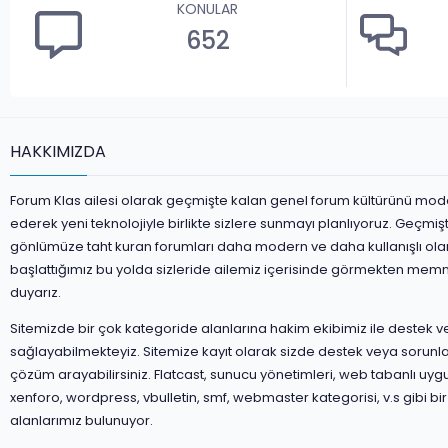
KONULAR
652
HAKKIMIZDA
Forum Klas ailesi olarak geçmişte kalan genel forum kültürünü mod
ederek yeni teknolojiyle birlikte sizlere sunmayı planlıyoruz. Geçmiş
gönlümüze taht kuran forumları daha modern ve daha kullanışlı ola
başlattığımız bu yolda sizleride ailemiz içerisinde görmekten mem
duyarız.
Sitemizde bir çok kategoride alanlarına hakim ekibimiz ile destek 
sağlayabilmekteyiz. Sitemize kayıt olarak sizde destek veya sorunla
çözüm arayabilirsiniz. Flatcast, sunucu yönetimleri, web tabanlı uyg
xenforo, wordpress, vbulletin, smf, webmaster kategorisi, v.s gibi bir
alanlarımız bulunuyor.