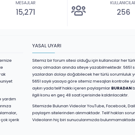
MESAJLAR
KULLANICILA
15,271
256
YASAL UYARI
ernize
Sitemiz bir forum sitesi olduğu için kullanıcılar her t
te
onay olmadan anında siteye yazabilmektedir. 5651 s
rak
yazılardan dolayı doğabilecek her türlü sorumluluk yaz
nuniyet
5651 sayılı yasaya göre sitemiz mesajları kontrolle 
aykırı yada telif hakkı içeren paylaşımlar
BURADAN
b
ilgili konu en geç 48 saat içerisinde kaldırılacaktır.
ve yardım
rınıza
Sitemizde Bulunan Videolar YouTube, Facebook, Dail
ulamalar,
paylaşım sitelerinden alınmaktadır. Telif hakları sorum
 çok içerik
Videoların hiç biri sunucularımızda bulunmamaktadır