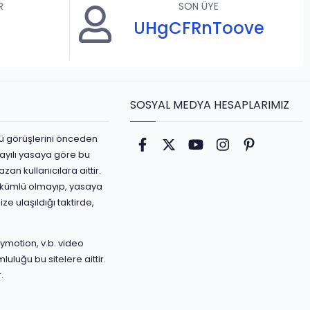
R
SON ÜYE
UHgCFRnToove
SOSYAL MEDYA HESAPLARIMIZ
ürlü görüşlerini önceden
Facebook
Twitter
youtube
Instagram
Pinterest
ayılı yasaya göre bu
an kullanıcılara aittir.
yükümlü olmayıp, yasaya
ize ulaşıldığı taktirde,
ymotion, v.b. video
luluğu bu sitelere aittir.
.